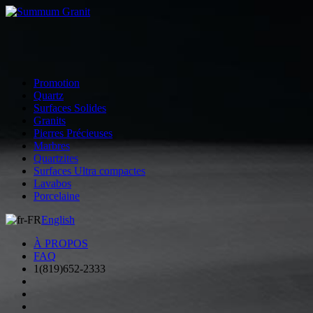
Promotion
Quartz
Surfaces Solides
Granits
Pierres Précieuses
Marbres
Quartzites
Surfaces Ultra compactes
Lavabos
Porcelaine
English
À PROPOS
FAQ
1(819)652-2333