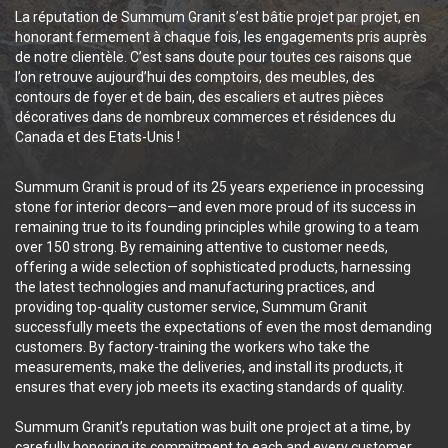
La réputation de Summum Granit s’est bâtie projet par projet, en
honorant fermement à chaque fois, les engagements pris auprès
de notre clientèle. C’est sans doute pour toutes ces raisons que
l’on retrouve aujourd’hui des comptoirs, des meubles, des
contours de foyer et de bain, des escaliers et autres pièces
décoratives dans de nombreux commerces et résidences du
Canada et des Etats-Unis !
Summum Granit is proud of its 25 years experience in processing
stone for interior decors—and even more proud of its success in
remaining true to its founding principles while growing to a team
over 150 strong. By remaining attentive to customer needs,
offering a wide selection of sophisticated products, harnessing
the latest technologies and manufacturing practices, and
providing top-quality customer service, Summum Granit
successfully meets the expectations of even the most demanding
customers. By factory-training the workers who take the
measurements, make the deliveries, and install its products, it
ensures that every job meets its exacting standards of quality.
Summum Granit’s reputation was built one project at a time, by
carefully honoring its commitment to each and every customer.