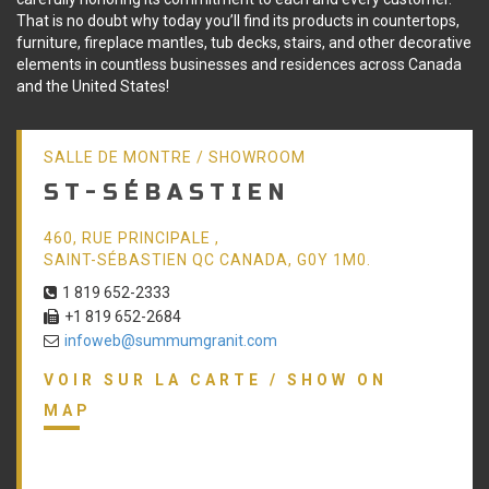
That is no doubt why today you’ll find its products in countertops,
furniture, fireplace mantles, tub decks, stairs, and other decorative
elements in countless businesses and residences across Canada
and the United States!
SALLE DE MONTRE / SHOWROOM
ST-SÉBASTIEN
460, RUE PRINCIPALE ,
SAINT-SÉBASTIEN QC CANADA, G0Y 1M0.
1 819 652-2333
+1 819 652-2684
infoweb@summumgranit.com
VOIR SUR LA CARTE / SHOW ON
MAP