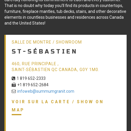
That is no doubt why today you’ll find its products in countertops,
furniture, fireplace mantles, tub decks, stairs, and other decorative
elements in countless businesses and residences across Canada
and the United States!
SALLE DE MONTRE / SHOWROOM
ST-SÉBASTIEN
460, RUE PRINCIPALE ,
SAINT-SÉBASTIEN QC CANADA, G0Y 1M0.
1 819 652-2333
+1 819 652-2684
infoweb@summumgranit.com
VOIR SUR LA CARTE / SHOW ON
MAP