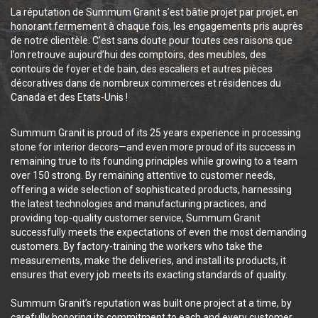
La réputation de Summum Granit s’est bâtie projet par projet, en
honorant fermement à chaque fois, les engagements pris auprès
de notre clientèle. C’est sans doute pour toutes ces raisons que
l’on retrouve aujourd’hui des comptoirs, des meubles, des
contours de foyer et de bain, des escaliers et autres pièces
décoratives dans de nombreux commerces et résidences du
Canada et des Etats-Unis !
Summum Granit is proud of its 25 years experience in processing
stone for interior decors—and even more proud of its success in
remaining true to its founding principles while growing to a team
over 150 strong. By remaining attentive to customer needs,
offering a wide selection of sophisticated products, harnessing
the latest technologies and manufacturing practices, and
providing top-quality customer service, Summum Granit
successfully meets the expectations of even the most demanding
customers. By factory-training the workers who take the
measurements, make the deliveries, and install its products, it
ensures that every job meets its exacting standards of quality.
Summum Granit’s reputation was built one project at a time, by
carefully honoring its commitment to each and every customer.