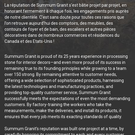
La réputation de Summum Granit s’est bâtie projet par projet, en
honorant fermement à chaque fois, les engagements pris auprès
de notre clientèle. C’est sans doute pour toutes ces raisons que
l’on retrouve aujourd’hui des comptoirs, des meubles, des
contours de foyer et de bain, des escaliers et autres pièces
décoratives dans de nombreux commerces et résidences du
Canada et des Etats-Unis !
Summum Granit is proud of its 25 years experience in processing
stone for interior decors—and even more proud of its success in
remaining true to its founding principles while growing to a team
over 150 strong. By remaining attentive to customer needs,
offering a wide selection of sophisticated products, harnessing
the latest technologies and manufacturing practices, and
providing top-quality customer service, Summum Granit
successfully meets the expectations of even the most demanding
customers. By factory-training the workers who take the
measurements, make the deliveries, and install its products, it
ensures that every job meets its exacting standards of quality.
Summum Granit’s reputation was built one project at a time, by
carefully honoring its commitment to each and every customer.