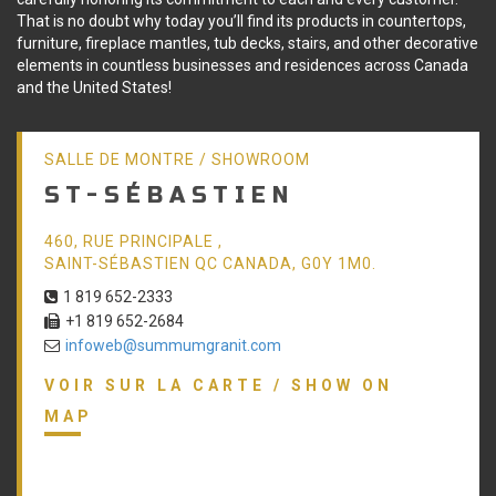
That is no doubt why today you’ll find its products in countertops,
furniture, fireplace mantles, tub decks, stairs, and other decorative
elements in countless businesses and residences across Canada
and the United States!
SALLE DE MONTRE / SHOWROOM
ST-SÉBASTIEN
460, RUE PRINCIPALE ,
SAINT-SÉBASTIEN QC CANADA, G0Y 1M0.
1 819 652-2333
+1 819 652-2684
infoweb@summumgranit.com
VOIR SUR LA CARTE / SHOW ON
MAP