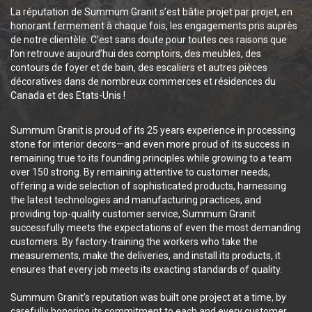
La réputation de Summum Granit s’est bâtie projet par projet, en
honorant fermement à chaque fois, les engagements pris auprès
de notre clientèle. C’est sans doute pour toutes ces raisons que
l’on retrouve aujourd’hui des comptoirs, des meubles, des
contours de foyer et de bain, des escaliers et autres pièces
décoratives dans de nombreux commerces et résidences du
Canada et des Etats-Unis !
Summum Granit is proud of its 25 years experience in processing
stone for interior decors—and even more proud of its success in
remaining true to its founding principles while growing to a team
over 150 strong. By remaining attentive to customer needs,
offering a wide selection of sophisticated products, harnessing
the latest technologies and manufacturing practices, and
providing top-quality customer service, Summum Granit
successfully meets the expectations of even the most demanding
customers. By factory-training the workers who take the
measurements, make the deliveries, and install its products, it
ensures that every job meets its exacting standards of quality.
Summum Granit’s reputation was built one project at a time, by
carefully honoring its commitment to each and every customer.