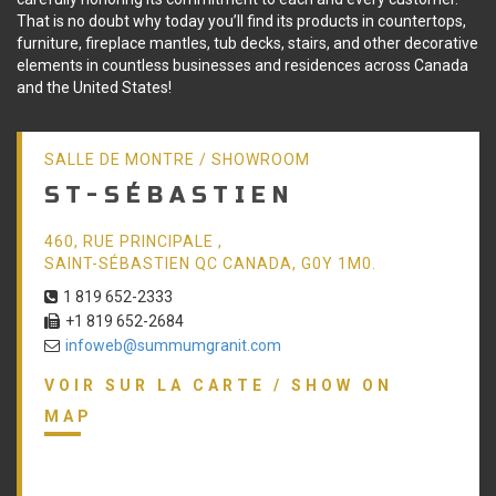
That is no doubt why today you’ll find its products in countertops,
furniture, fireplace mantles, tub decks, stairs, and other decorative
elements in countless businesses and residences across Canada
and the United States!
SALLE DE MONTRE / SHOWROOM
ST-SÉBASTIEN
460, RUE PRINCIPALE ,
SAINT-SÉBASTIEN QC CANADA, G0Y 1M0.
1 819 652-2333
+1 819 652-2684
infoweb@summumgranit.com
VOIR SUR LA CARTE / SHOW ON
MAP