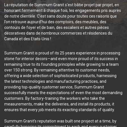
La réputation de Summum Granit s’est bâtie projet par projet, en
honorant fermement à chaque fois, les engagements pris auprès
de notre clientèle. C’est sans doute pour toutes ces raisons que
l’on retrouve aujourd’hui des comptoirs, des meubles, des
contours de foyer et de bain, des escaliers et autres pièces
décoratives dans de nombreux commerces et résidences du
Canada et des Etats-Unis !
Summum Granit is proud of its 25 years experience in processing
stone for interior decors—and even more proud of its success in
remaining true to its founding principles while growing to a team
over 150 strong. By remaining attentive to customer needs,
offering a wide selection of sophisticated products, harnessing
the latest technologies and manufacturing practices, and
providing top-quality customer service, Summum Granit
successfully meets the expectations of even the most demanding
customers. By factory-training the workers who take the
measurements, make the deliveries, and install its products, it
ensures that every job meets its exacting standards of quality.
Summum Granit’s reputation was built one project at a time, by
carefully honoring its commitment to each and every customer.