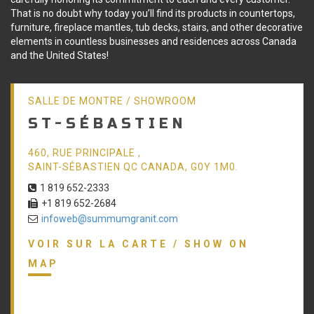
That is no doubt why today you’ll find its products in countertops,
furniture, fireplace mantles, tub decks, stairs, and other decorative
elements in countless businesses and residences across Canada
and the United States!
SALLE DE MONTRE / SHOWROOM
ST-SÉBASTIEN
460, RUE PRINCIPALE ,
SAINT-SÉBASTIEN QC CANADA, G0Y 1M0.
1 819 652-2333
+1 819 652-2684
infoweb@summumgranit.com
VOIR SUR LA CARTE / SHOW ON
MAP