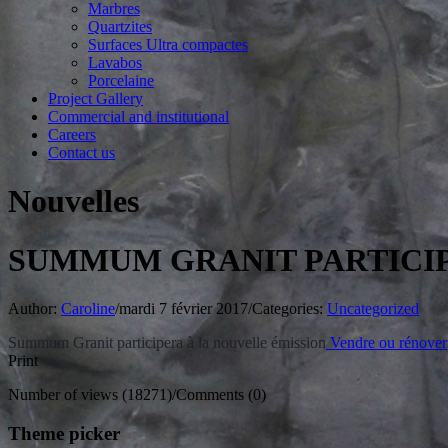
Marbres
Quartzites
Surfaces Ultra compactes
Lavabos
Porcelaine
Project Gallery
Commercial and institutional
Careers
Contact us
Nouvelles
SUMMUM GRANIT PARTICI
Author:
Caroline
/
mardi 7 février 2017
/
Categories:
Uncategorized
Summum Granit participera à la nouvelle émission
Vendre ou rénover
Print
Number of views (18271)
/
Comments (0)
Theme picker