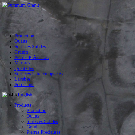
Promotion
Quartz
Surfaces Solides
Granits
Pierres Précieuses
Marbres
Quartzites
Surfaces Ultra compactes
Lavabos
Porcelaine
English
Products
Promotion
Quartz
Surfaces Solides
Granits
Pierres Précieuses