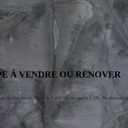
PE À VENDRE OU RÉNOVER
au Québec sur les ondes de Canal Vie
​ les mardis à 20h. Ne manquez pa