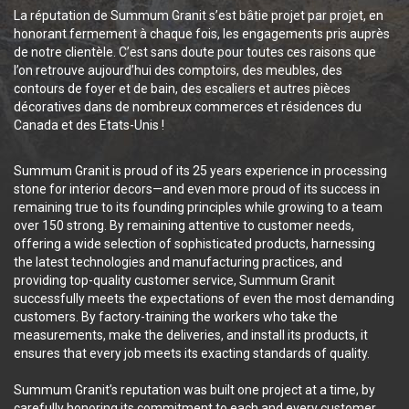
La réputation de Summum Granit s’est bâtie projet par projet, en
honorant fermement à chaque fois, les engagements pris auprès
de notre clientèle. C’est sans doute pour toutes ces raisons que
l’on retrouve aujourd’hui des comptoirs, des meubles, des
contours de foyer et de bain, des escaliers et autres pièces
décoratives dans de nombreux commerces et résidences du
Canada et des Etats-Unis !
Summum Granit is proud of its 25 years experience in processing
stone for interior decors—and even more proud of its success in
remaining true to its founding principles while growing to a team
over 150 strong. By remaining attentive to customer needs,
offering a wide selection of sophisticated products, harnessing
the latest technologies and manufacturing practices, and
providing top-quality customer service, Summum Granit
successfully meets the expectations of even the most demanding
customers. By factory-training the workers who take the
measurements, make the deliveries, and install its products, it
ensures that every job meets its exacting standards of quality.
Summum Granit’s reputation was built one project at a time, by
carefully honoring its commitment to each and every customer.