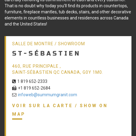
That is no doubt why today you’ll find its products in countertops,
furniture, fireplace mantles, tub decks, stairs, and other decorative
elements in countless businesses and residences across Canada
and the United States!
SALLE DE MONTRE / SHOWROOM
ST-SÉBASTIEN
460, RUE PRINCIPALE ,
SAINT-SÉBASTIEN QC CANADA, G0Y 1M0.
1 819 652-2333
+1 819 652-2684
infoweb@summumgranit.com
VOIR SUR LA CARTE / SHOW ON
MAP