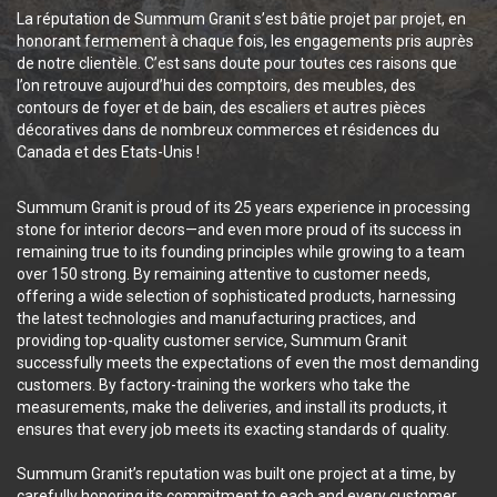
La réputation de Summum Granit s’est bâtie projet par projet, en
honorant fermement à chaque fois, les engagements pris auprès
de notre clientèle. C’est sans doute pour toutes ces raisons que
l’on retrouve aujourd’hui des comptoirs, des meubles, des
contours de foyer et de bain, des escaliers et autres pièces
décoratives dans de nombreux commerces et résidences du
Canada et des Etats-Unis !
Summum Granit is proud of its 25 years experience in processing
stone for interior decors—and even more proud of its success in
remaining true to its founding principles while growing to a team
over 150 strong. By remaining attentive to customer needs,
offering a wide selection of sophisticated products, harnessing
the latest technologies and manufacturing practices, and
providing top-quality customer service, Summum Granit
successfully meets the expectations of even the most demanding
customers. By factory-training the workers who take the
measurements, make the deliveries, and install its products, it
ensures that every job meets its exacting standards of quality.
Summum Granit’s reputation was built one project at a time, by
carefully honoring its commitment to each and every customer.