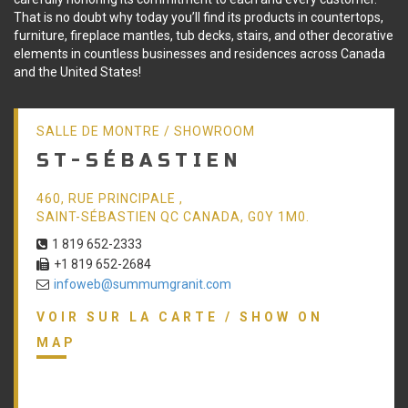
That is no doubt why today you’ll find its products in countertops,
furniture, fireplace mantles, tub decks, stairs, and other decorative
elements in countless businesses and residences across Canada
and the United States!
SALLE DE MONTRE / SHOWROOM
ST-SÉBASTIEN
460, RUE PRINCIPALE ,
SAINT-SÉBASTIEN QC CANADA, G0Y 1M0.
1 819 652-2333
+1 819 652-2684
infoweb@summumgranit.com
VOIR SUR LA CARTE / SHOW ON
MAP