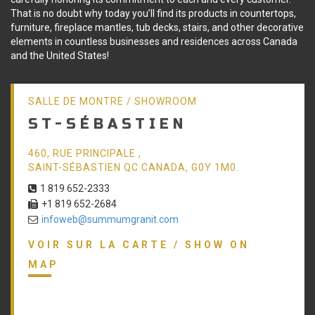
That is no doubt why today you’ll find its products in countertops,
furniture, fireplace mantles, tub decks, stairs, and other decorative
elements in countless businesses and residences across Canada
and the United States!
SALLE DE MONTRE / SHOWROOM
ST-SÉBASTIEN
460, RUE PRINCIPALE ,
SAINT-SÉBASTIEN QC CANADA, G0Y 1M0.
1 819 652-2333
+1 819 652-2684
infoweb@summumgranit.com
VOIR SUR LA CARTE / SHOW ON
MAP