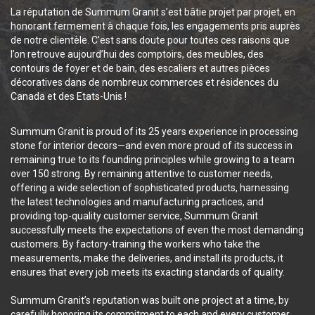
La réputation de Summum Granit s’est bâtie projet par projet, en
honorant fermement à chaque fois, les engagements pris auprès
de notre clientèle. C’est sans doute pour toutes ces raisons que
l’on retrouve aujourd’hui des comptoirs, des meubles, des
contours de foyer et de bain, des escaliers et autres pièces
décoratives dans de nombreux commerces et résidences du
Canada et des Etats-Unis !
Summum Granit is proud of its 25 years experience in processing
stone for interior decors—and even more proud of its success in
remaining true to its founding principles while growing to a team
over 150 strong. By remaining attentive to customer needs,
offering a wide selection of sophisticated products, harnessing
the latest technologies and manufacturing practices, and
providing top-quality customer service, Summum Granit
successfully meets the expectations of even the most demanding
customers. By factory-training the workers who take the
measurements, make the deliveries, and install its products, it
ensures that every job meets its exacting standards of quality.
Summum Granit’s reputation was built one project at a time, by
carefully honoring its commitment to each and every customer.