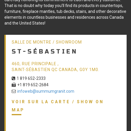
That is no doubt why today you’ll find its products in countertops,
furniture, fireplace mantles, tub decks, stairs, and other decorative
elements in countless businesses and residences across Canada
and the United States!
SALLE DE MONTRE / SHOWROOM
ST-SÉBASTIEN
460, RUE PRINCIPALE ,
SAINT-SÉBASTIEN QC CANADA, G0Y 1M0.
1 819 652-2333
+1 819 652-2684
infoweb@summumgranit.com
VOIR SUR LA CARTE / SHOW ON
MAP