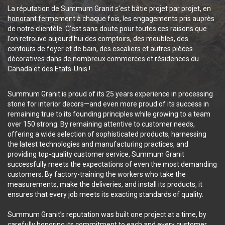
La réputation de Summum Granit s’est bâtie projet par projet, en
honorant fermement à chaque fois, les engagements pris auprès
de notre clientèle. C’est sans doute pour toutes ces raisons que
l’on retrouve aujourd’hui des comptoirs, des meubles, des
contours de foyer et de bain, des escaliers et autres pièces
décoratives dans de nombreux commerces et résidences du
Canada et des Etats-Unis !
Summum Granit is proud of its 25 years experience in processing
stone for interior decors—and even more proud of its success in
remaining true to its founding principles while growing to a team
over 150 strong. By remaining attentive to customer needs,
offering a wide selection of sophisticated products, harnessing
the latest technologies and manufacturing practices, and
providing top-quality customer service, Summum Granit
successfully meets the expectations of even the most demanding
customers. By factory-training the workers who take the
measurements, make the deliveries, and install its products, it
ensures that every job meets its exacting standards of quality.
Summum Granit’s reputation was built one project at a time, by
carefully honoring its commitment to each and every customer.