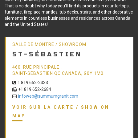
That is no doubt why today you’ll find its products in countertops,
furniture, fireplace mantles, tub decks, stairs, and other decorative
elements in countless businesses and residences across Canada
and the United States!
SALLE DE MONTRE / SHOWROOM
ST-SÉBASTIEN
460, RUE PRINCIPALE ,
SAINT-SÉBASTIEN QC CANADA, G0Y 1M0.
1 819 652-2333
+1 819 652-2684
infoweb@summumgranit.com
VOIR SUR LA CARTE / SHOW ON
MAP