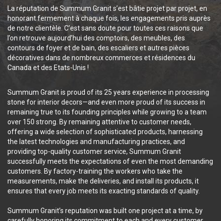
La réputation de Summum Granit s’est bâtie projet par projet, en
honorant fermement à chaque fois, les engagements pris auprès
de notre clientèle. C’est sans doute pour toutes ces raisons que
l’on retrouve aujourd’hui des comptoirs, des meubles, des
contours de foyer et de bain, des escaliers et autres pièces
décoratives dans de nombreux commerces et résidences du
Canada et des Etats-Unis !
Summum Granit is proud of its 25 years experience in processing
stone for interior decors—and even more proud of its success in
remaining true to its founding principles while growing to a team
over 150 strong. By remaining attentive to customer needs,
offering a wide selection of sophisticated products, harnessing
the latest technologies and manufacturing practices, and
providing top-quality customer service, Summum Granit
successfully meets the expectations of even the most demanding
customers. By factory-training the workers who take the
measurements, make the deliveries, and install its products, it
ensures that every job meets its exacting standards of quality.
Summum Granit’s reputation was built one project at a time, by
carefully honoring its commitment to each and every customer.